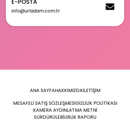
E-POSTA
info@urladam.com.tr
ANA SAYFA
HAKKIMIZDA
İLETIŞIM
MESAFELI SATIŞ SÖZLEŞMESI
GIZLILIK POLITIKASI
KAMERA AYDINLATMA METNI
SÜRDÜRÜLEBILIRLIK RAPORU