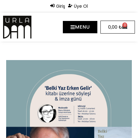
Giriş
Üye Ol
0
MENU
0,00
₺