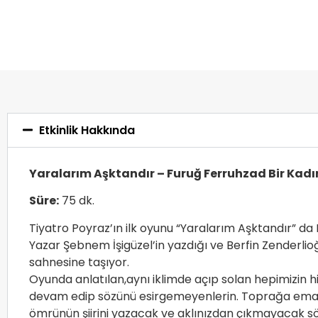
Etkinlik Hakkında
Yaralarım Aşktandır – Furuğ Ferruhzad Bir Kadı
Süre:
75 dk.
Tiyatro Poyraz’ın ilk oyunu “Yaralarım Aşktandır” da N
Yazar Şebnem İşigüzel’in yazdığı ve Berfin Zenderlioğl
sahnesine taşıyor.
Oyunda anlatılan,aynı iklimde açıp solan hepimizin 
devam edip sözünü esirgemeyenlerin. Toprağa eman
ömrünün şiirini yazacak ve aklınızdan çıkmayacak s