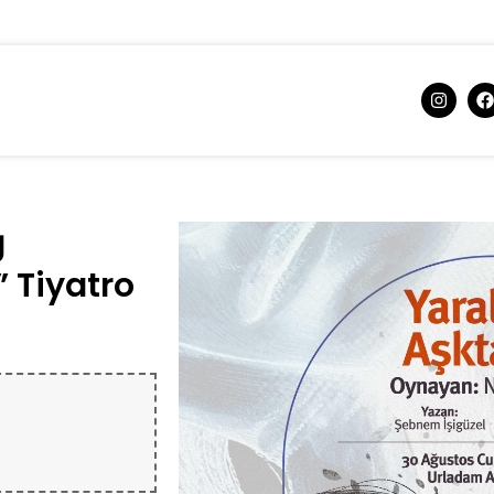
ğ
” Tiyatro