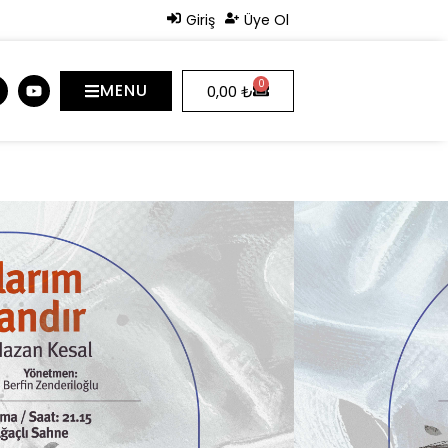
Giriş
Üye Ol
0
MENU
0,00
₺