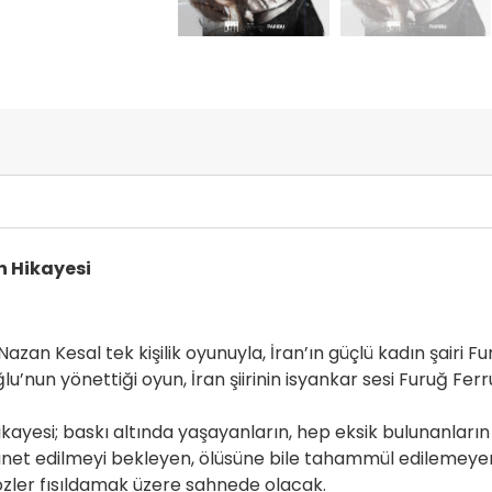
n Hikayesi
azan Kesal tek kişilik oyunuyla, İran’ın güçlü kadın şairi 
u’nun yönettiği oyun, İran şiirinin isyankar sesi Furuğ Ferr
hikayesi; baskı altında yaşayanların, hep eksik bulunanl
et edilmeyi bekleyen, ölüsüne bile tahammül edilemeyen
özler fısıldamak üzere sahnede olacak.