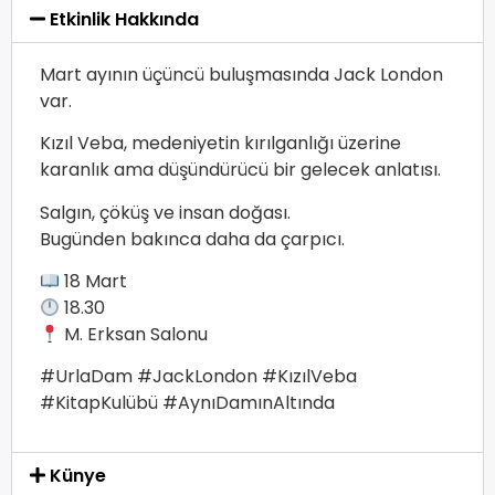
Etkinlik Hakkında
Mart ayının üçüncü buluşmasında Jack London
var.
Kızıl Veba, medeniyetin kırılganlığı üzerine
karanlık ama düşündürücü bir gelecek anlatısı.
Salgın, çöküş ve insan doğası.
Bugünden bakınca daha da çarpıcı.
18 Mart
18.30
M. Erksan Salonu
#UrlaDam #JackLondon #KızılVeba
#KitapKulübü #AynıDamınAltında
Künye