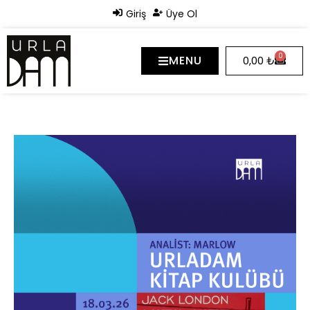
Giriş
Üye Ol
0
MENU
0,00
₺