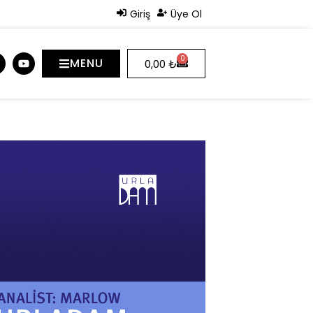
Giriş
Üye Ol
0
MENU
0,00
₺