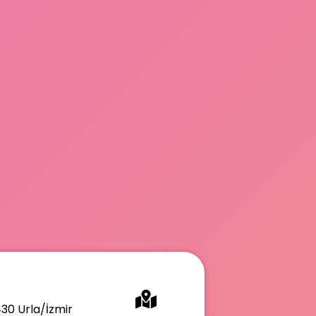
430 Urla/İzmir