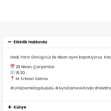
Etkinlik Hakkında
Hadi, Yarın Görüşürüz ile Nisan ayını kapatıyoruz. Kı
29 Nisan, Çarşamba
18.30
M. Erksan Salonu
#UrlaDamKitapKulübü #AynıDamınAltında #HadiYa
Künye