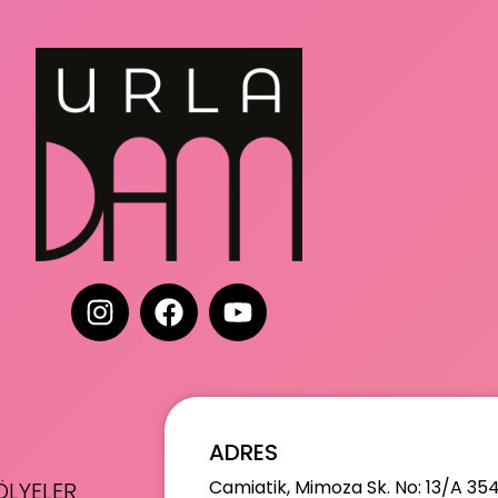
ADRES
Camiatik, Mimoza Sk. No: 13/A 35
LYELER