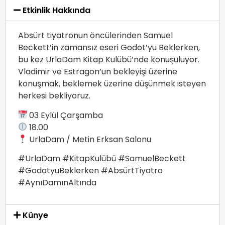
Etkinlik Hakkında
Absürt tiyatronun öncülerinden Samuel
Beckett’in zamansız eseri Godot’yu Beklerken,
bu kez UrlaDam Kitap Kulübü’nde konuşuluyor.
Vladimir ve Estragon’un bekleyişi üzerine
konuşmak, beklemek üzerine düşünmek isteyen
herkesi bekliyoruz.
03 Eylül Çarşamba
18.00
UrlaDam / Metin Erksan Salonu
#UrlaDam #KitapKulübü #SamuelBeckett
#GodotyuBeklerken #AbsürtTiyatro
#AynıDamınAltında
Künye