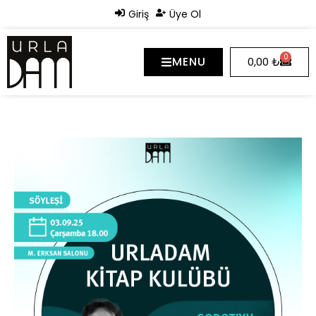
Giriş
Üye Ol
0
MENU
0,00
₺