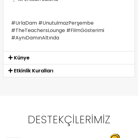
#UrlaDam #UnutulmazPerşembe
#TheTeachersLounge #FilmGösterimi
#AynıDamınAltında
Künye
Etkinlik Kuralları
DESTEKÇILERIMIZ