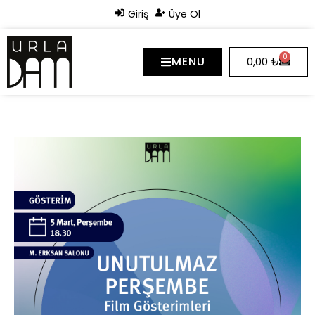
Giriş
Üye Ol
0
MENU
0,00
₺