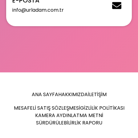
E-POSTA
info@urladam.com.tr
ANA SAYFA
HAKKIMIZDA
İLETIŞIM
MESAFELI SATIŞ SÖZLEŞMESI
GIZLILIK POLITIKASI
KAMERA AYDINLATMA METNI
SÜRDÜRÜLEBILIRLIK RAPORU