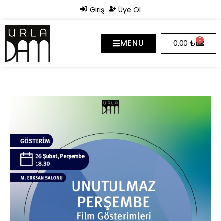
Giriş
Üye Ol
0
MENU
0,00
₺