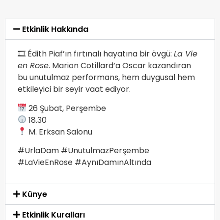
Etkinlik Hakkında
🎞 Édith Piaf’ın fırtınalı hayatına bir övgü:
La Vie
en Rose
. Marion Cotillard’a Oscar kazandıran
bu unutulmaz performans, hem duygusal hem
etkileyici bir seyir vaat ediyor.
26 Şubat, Perşembe
18.30
M. Erksan Salonu
#UrlaDam #UnutulmazPerşembe
#LaVieEnRose #AynıDamınAltında
Künye
Etkinlik Kuralları