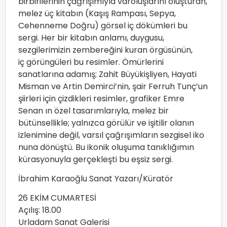
birbirilerinin çağrışımıyla varoluşlarını oluşturan,
melez üç kitabın (Kaşış Rampası, Sepya,
Cehenneme Doğru) görsel iç dökümleri bu
sergi. Her bir kitabın anlamı, duygusu,
sezgilerimizin zembereğini kuran örgüsünün,
iç görüngüleri bu resimler. Ömürlerini
sanatlarına adamış; Zahit Büyükişliyen, Hayati
Misman ve Artin Demirci’nin, şair Ferruh Tunç’un
şiirleri için çizdikleri resimler, grafiker Emre
Senan ın özel tasarımlarıyla, melez bir
bütünsellikle; yalnızca görülür ve işitilir olanın
izlenimine değil, varsıl çağrışımların sezgisel iko
nuna dönüştü. Bu ikonik oluşuma tanıklığımın
kürasyonuyla gerçekleşti bu eşsiz sergi.
İbrahim Karaoğlu Sanat Yazarı/Küratör
26 EKİM CUMARTESİ
Açılış: 18.00
Urladam Sanat Galerisi