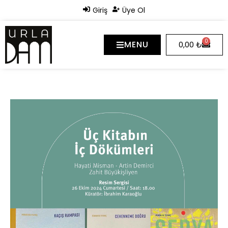
Giriş
Üye Ol
0
MENU
0,00
₺