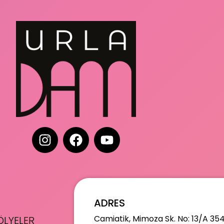
ADRES
Camiatik, Mimoza Sk. No: 13/A 35
LYELER