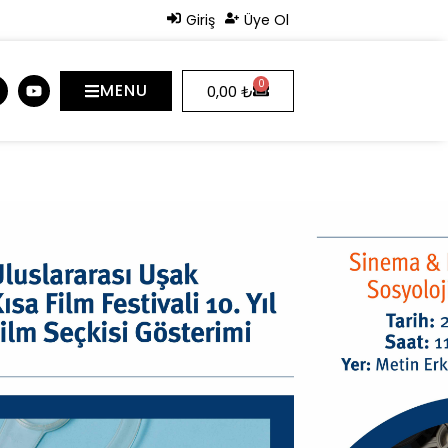
Giriş
Üye Ol
0
MENU
0,00
₺