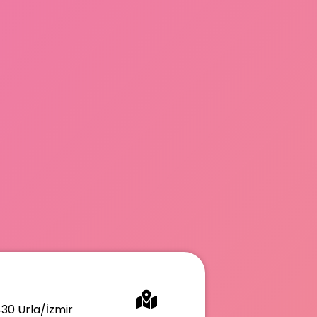
430 Urla/İzmir