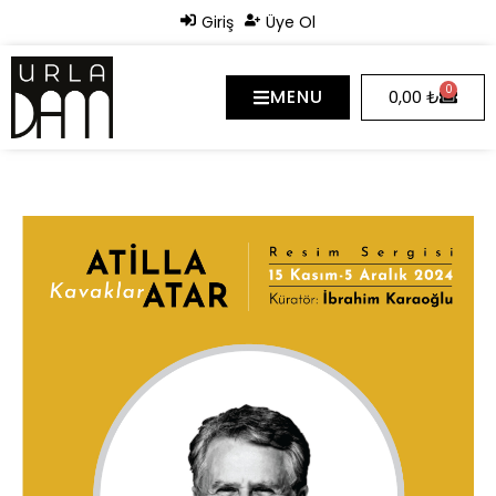
Giriş
Üye Ol
0
MENU
0,00
₺