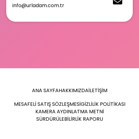
info@urladam.com.tr
ANA SAYFA
HAKKIMIZDA
İLETIŞIM
MESAFELI SATIŞ SÖZLEŞMESI
GIZLILIK POLITIKASI
KAMERA AYDINLATMA METNI
SÜRDÜRÜLEBILIRLIK RAPORU