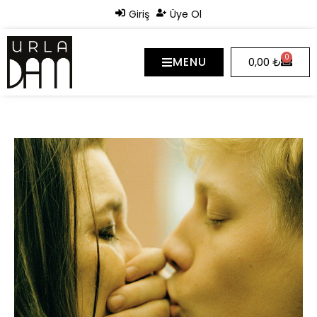
Giriş
Üye Ol
0
MENU
0,00
₺