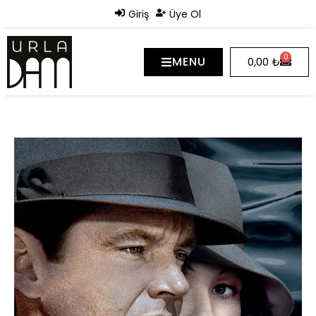
Giriş
Üye Ol
0
MENU
0,00
₺