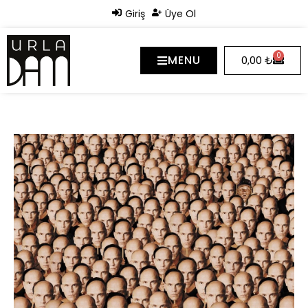
Giriş
Üye Ol
0
MENU
0,00
₺