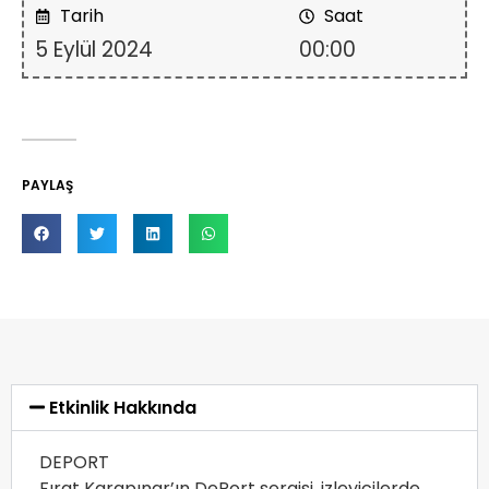
Tarih
Saat
5 Eylül 2024
00:00
PAYLAŞ
Etkinlik Hakkında
DEPORT
Fırat Karapınar’ın DePort sergisi, izleyicilerde