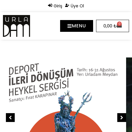
Giriş
Üye Ol
0
MENU
0,00
₺