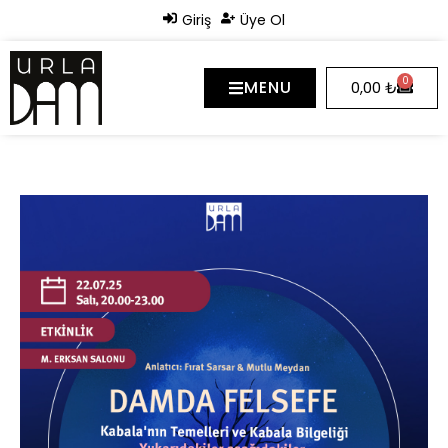
Giriş
Üye Ol
0
MENU
0,00
₺