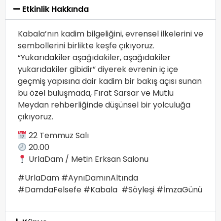
Etkinlik Hakkında
Kabala’nın kadim bilgeliğini, evrensel ilkelerini ve
sembollerini birlikte keşfe çıkıyoruz.
“Yukarıdakiler aşağıdakiler, aşağıdakiler
yukarıdakiler gibidir” diyerek evrenin iç içe
geçmiş yapısına dair kadim bir bakış açısı sunan
bu özel buluşmada, Fırat Sarsar ve Mutlu
Meydan rehberliğinde düşünsel bir yolculuğa
çıkıyoruz.
22 Temmuz Salı
20.00
UrlaDam / Metin Erksan Salonu
#UrlaDam #AynıDamınAltında
#DamdaFelsefe #Kabala #Söyleşi #İmzaGünü