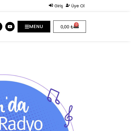
Giriş
Üye Ol
0
MENU
0,00
₺