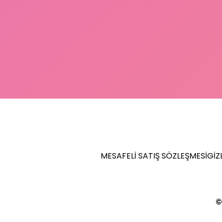
MESAFELI SATIŞ SÖZLEŞMESI
GIZL
©