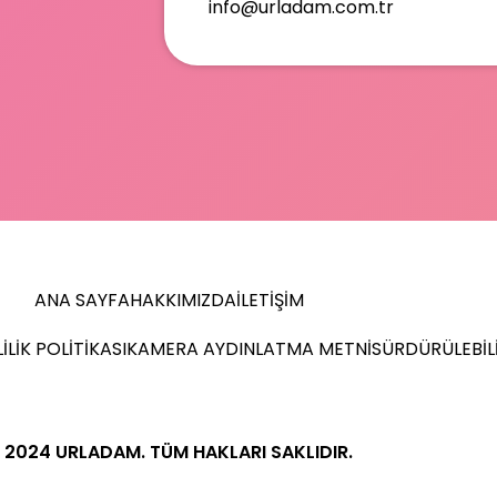
info@urladam.com.tr
ANA SAYFA
HAKKIMIZDA
İLETIŞIM
ILIK POLITIKASI
KAMERA AYDINLATMA METNI
SÜRDÜRÜLEBIL
 2024 URLADAM. TÜM HAKLARI SAKLIDIR.