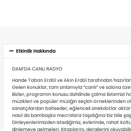
Etkinlik Hakkında
DAM’DA CANLI RADYO
Hande Taban Erdöl ve Akın Erdöl tarafından hazırlana
Gelen konuklar, tam anlamıyla “canlı” ve salona özel
Bizler, programın konusu dahilinde çalma listemizi hazı
müzikleri ve popüler müziğin seçkin örneklerinden olu
sanatçılardan bahseder, eğlenceli anekdotlar aktarırı
nasıl da bambaşka mecralara taşıdığına biz bile şa
Dinleyenlerimizden istediğimiz, evlerinde, rahat kol
dinlemeye gelmeleri. Kitaplarını, dergilerini okuyabilirl