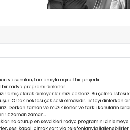
n ve sunulan, tamamıyla orjinal bir projedir.
 bir radyo programı dinlerler.
rlamış olarak dinleyenlerimizi bekleriz. Bu çalma listesi kla
şur. Ortak noktası çok sesli olmasıdır. Listeyi dinlerken d
z. Derken zaman ve müzik ilerler ve farklı konuların birbir
şırırız zaman zaman…
tuklarına oturup en sevdikleri radyo programını dinlemeye h
er, sesi kapalı olmak şartıyla telefonlarıyla ilgilenebilirler 