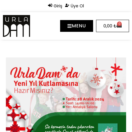
Giriş
Üye Ol
0
MENU
0,00
₺