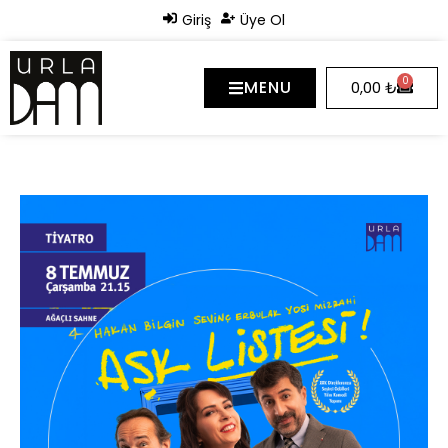
Giriş
Üye Ol
0
MENU
0,00
₺