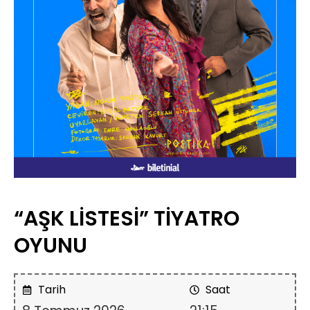
“AŞK LİSTESİ” TİYATRO
OYUNU
Tarih
Saat