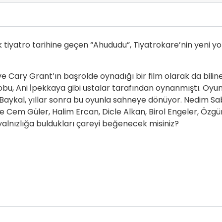
 tiyatro tarihine geçen “Ahududu”, Tiyatrokare’nin yeni 
 Cary Grant’ın başrolde oynadığı bir film olarak da bilin
Zobu, Ani İpekkaya gibi ustalar tarafından oynanmıştı. Oy
Baykal, yıllar sonra bu oyunla sahneye dönüyor. Nedim Sa
e Cem Güler, Halim Ercan, Dicle Alkan, Birol Engeler, Özgü
 yalnızlığa buldukları çareyi beğenecek misiniz?