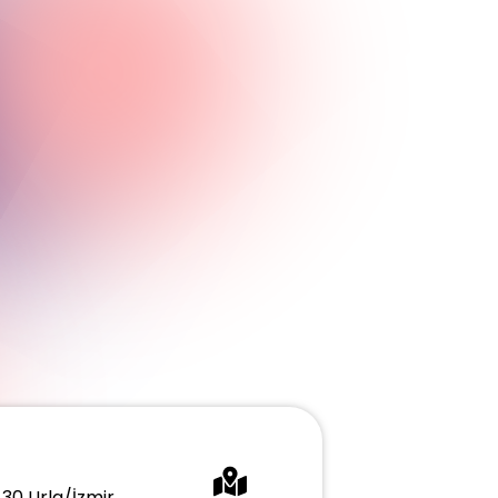
430 Urla/İzmir