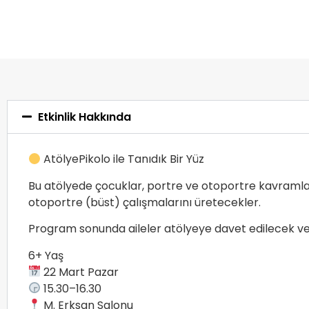
Etkinlik Hakkında
AtölyePikolo ile Tanıdık Bir Yüz
Bu atölyede çocuklar, portre ve otoportre kavramlar
otoportre (büst) çalışmalarını üretecekler.
Program sonunda aileler atölyeye davet edilecek ve 
6+ Yaş
22 Mart Pazar
15.30–16.30
M. Erksan Salonu