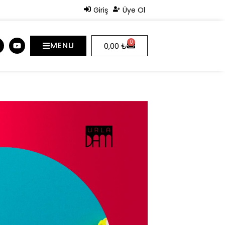
Giriş
Üye Ol
0
MENU
0,00
₺