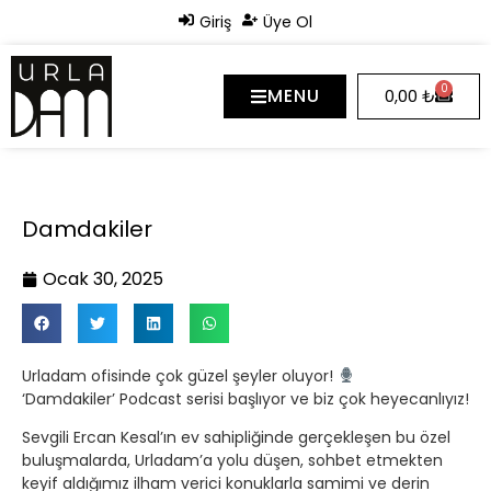
Giriş
Üye Ol
0
MENU
0,00
₺
Damdakiler
Ocak 30, 2025
Urladam ofisinde çok güzel şeyler oluyor!
‘Damdakiler’ Podcast serisi başlıyor ve biz çok heyecanlıyız!
Sevgili Ercan Kesal’ın ev sahipliğinde gerçekleşen bu özel
buluşmalarda, Urladam’a yolu düşen, sohbet etmekten
keyif aldığımız ilham verici konuklarla samimi ve derin