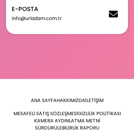
E-POSTA
info@urladam.com.tr
ANA SAYFA
HAKKIMIZDA
İLETIŞIM
MESAFELI SATIŞ SÖZLEŞMESI
GIZLILIK POLITIKASI
KAMERA AYDINLATMA METNI
SÜRDÜRÜLEBILIRLIK RAPORU